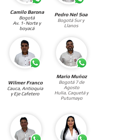
Camilo Barona
Pedro Nel Soa
Bogotá
Bogotá Sur y
Av. 1- Nort
e y
Llanos
boyacá
Mario Muñoz
Bogotá 7 de
Wilmer Franco
Agosto
Cauca, Antioquia
Hulia, Caquetá y
y Eje Cafetero
Putumayo