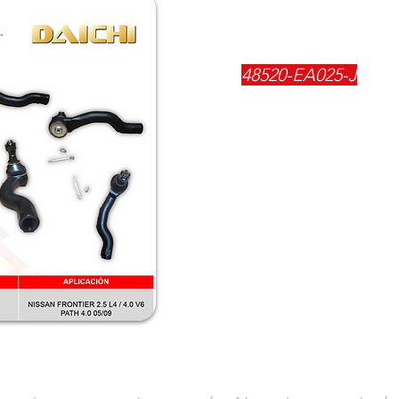
REFERENCIA:
48520-EA025-J
DESCRIPCIÓN:
TERMINAL R NISS
FRONTIER 3.0
$
46000