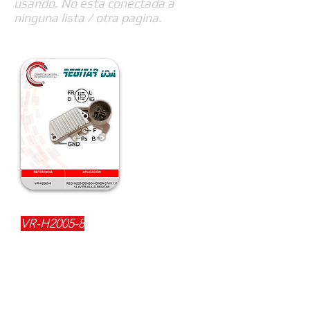
usando. No esta conectada a
ninguna lista / otra pagina.
REFERENCIA:
VR-H2005-8
DESCRIPCIÓN:
$