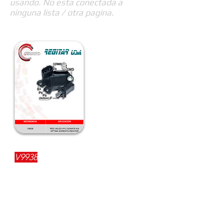
usando. No esta conectada a
ninguna lista / otra pagina.
REFERENCIA:
V9938
DESCRIPCIÓN:
$