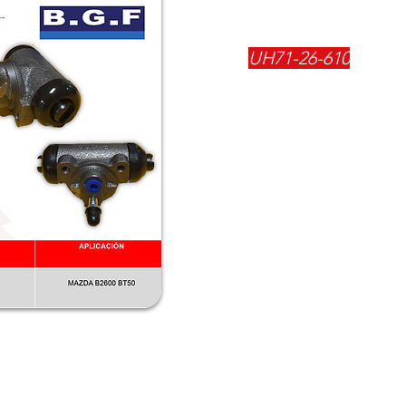
REFERENCIA:
UH71-26-610
DESCRIPCIÓN:
$
48500