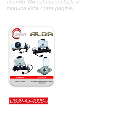
usando. No esta conectada a
ninguna lista / otra pagina.
REFERENCIA:
UB39-43-400B-J
DESCRIPCIÓN:
$