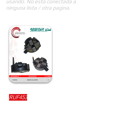
usando. No esta conectada a
ninguna lista / otra pagina.
REFERENCIA:
RUF453
DESCRIPCIÓN:
$