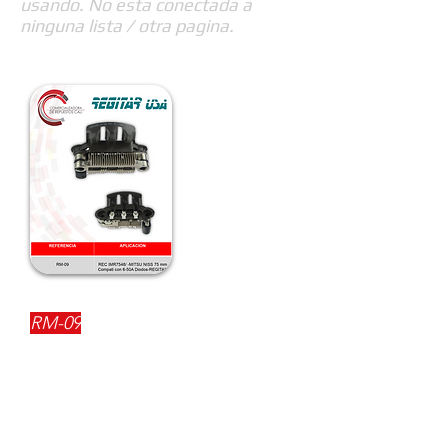
usando. No esta conectada a
ninguna lista / otra pagina.
REFERENCIA:
RM-09
DESCRIPCIÓN:
$