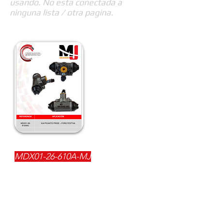
usando. No esta conectada a
ninguna lista / otra pagina.
REFERENCIA:
MDX01-26-610A-MJ
DESCRIPCIÓN:
$