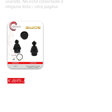
usando. No esta conectada a
ninguna lista / otra pagina.
REFERENCIA:
K-8695-J
DESCRIPCIÓN:
$