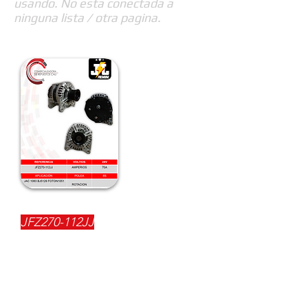
usando. No esta conectada a
ninguna lista / otra pagina.
REFERENCIA:
JFZ270-112JJ
DESCRIPCIÓN:
$