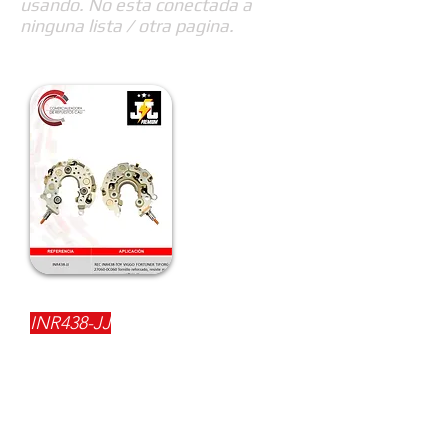
usando. No esta conectada a
ninguna lista / otra pagina.
REFERENCIA:
INR438-JJ
DESCRIPCIÓN:
$