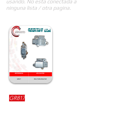
usando. No esta conectada a
ninguna lista / otra pagina.
REFERENCIA:
GR817
DESCRIPCIÓN:
$