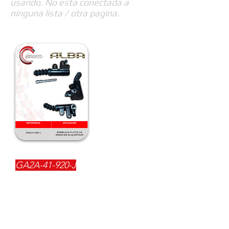
usando. No esta conectada a
ninguna lista / otra pagina.
REFERENCIA:
GA2A-41-920-J
DESCRIPCIÓN:
$