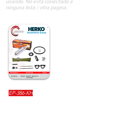
usando. No esta conectada a
ninguna lista / otra pagina.
REFERENCIA:
EP-386-KH
DESCRIPCIÓN:
$