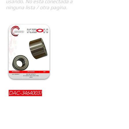
usando. No esta conectada a
ninguna lista / otra pagina.
REFERENCIA:
DAC-34640037
DESCRIPCIÓN:
$