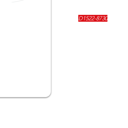
REFERENCIA:
D1522-8730
DESCRIPCIÓN:
$
37500