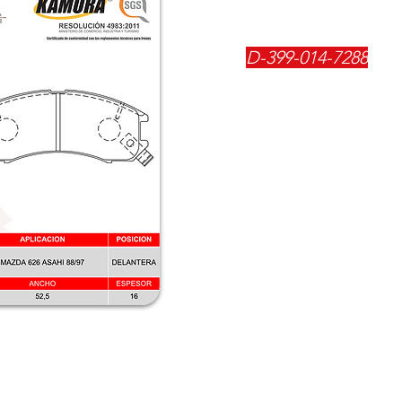
REFERENCIA:
D-399-014-7288
DESCRIPCIÓN:
$
29700