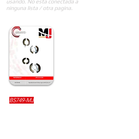
usando. No esta conectada a
ninguna lista / otra pagina.
REFERENCIA:
BS749-MJ
DESCRIPCIÓN:
$