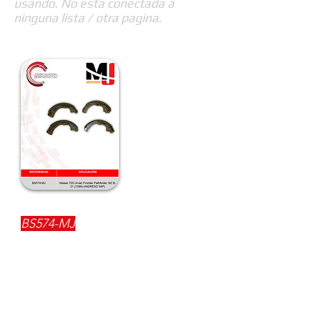
usando. No esta conectada a
ninguna lista / otra pagina.
REFERENCIA:
BS574-MJ
DESCRIPCIÓN:
$