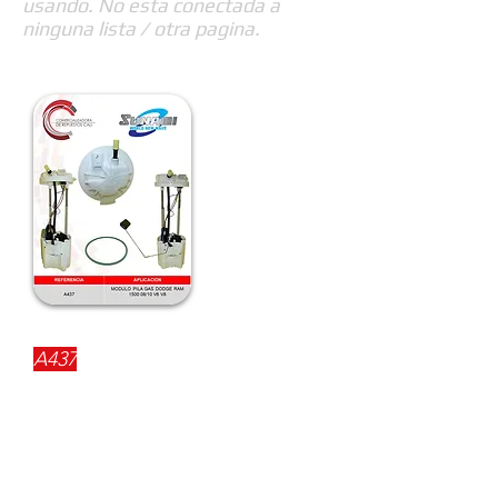
usando. No esta conectada a
ninguna lista / otra pagina.
REFERENCIA:
A437
DESCRIPCIÓN:
$