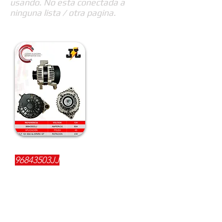
usando. No esta conectada a
ninguna lista / otra pagina.
REFERENCIA:
96843503JJ
DESCRIPCIÓN:
$