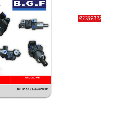
REFERENCIA:
93289332
DESCRIPCIÓN:
$
198100