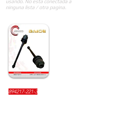
usando. No esta conectada a
ninguna lista / otra pagina.
REFERENCIA:
894217-221-3
DESCRIPCIÓN:
$