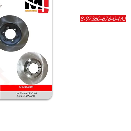
REFERENCIA:
8-97360-678-0-MJ
DESCRIPCIÓN:
$
99700