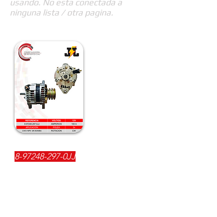
usando. No esta conectada a
ninguna lista / otra pagina.
REFERENCIA:
8-97248-297
-0JJ
DESCRIPCIÓN:
$