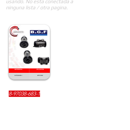
usando. No esta conectada a
ninguna lista / otra pagina.
REFERENCIA:
8-97038-683-1
DESCRIPCIÓN:
$