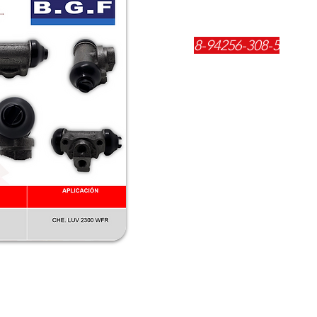
REFERENCIA:
8-94256-308-5
DESCRIPCIÓN:
$
37500