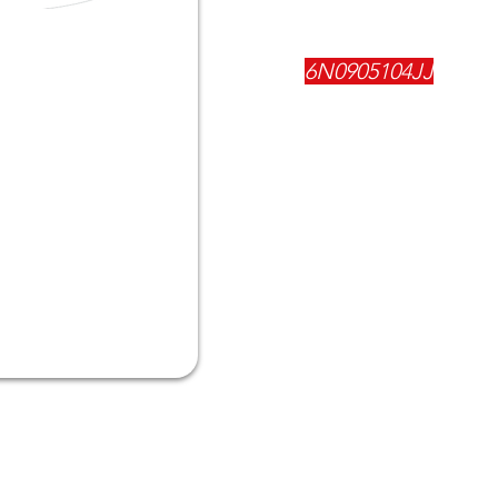
REFERENCIA:
6N0905104JJ
DESCRIPCIÓN:
$
71800