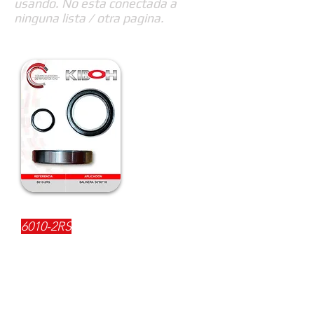
usando. No esta conectada a
ninguna lista / otra pagina.
REFERENCIA:
6010-2RS
DESCRIPCIÓN:
$