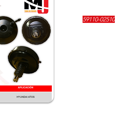
REFERENCIA:
59110-02510
DESCRIPCIÓN:
$
126800