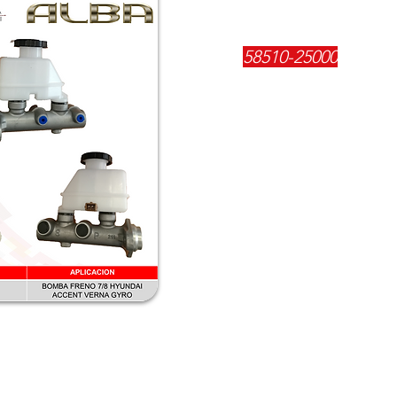
REFERENCIA:
58510-25000
DESCRIPCIÓN:
$
95400