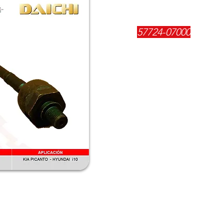
REFERENCIA:
57724-07000
DESCRIPCIÓN:
$
14300