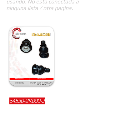
usando. No esta conectada a
ninguna lista / otra pagina.
REFERENCIA:
54530-2K000-J
DESCRIPCIÓN:
$