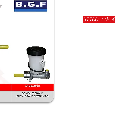
REFERENCIA:
51100-77E50
DESCRIPCIÓN:
$
185500