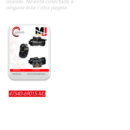
usando. No esta conectada a
ninguna lista / otra pagina.
REFERENCIA:
47540-69015
-MJ
DESCRIPCIÓN:
$