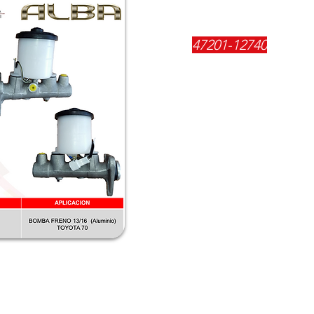
REFERENCIA:
47201-12740
DESCRIPCIÓN:
$
136900