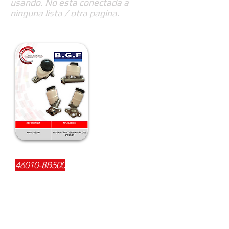
usando. No esta conectada a
ninguna lista / otra pagina.
REFERENCIA:
46010-8B500
DESCRIPCIÓN:
$