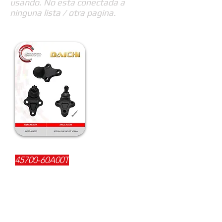
usando. No esta conectada a
ninguna lista / otra pagina.
REFERENCIA:
45700-60A00T
DESCRIPCIÓN:
$