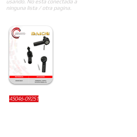
usando. No esta conectada a
ninguna lista / otra pagina.
REFERENCIA:
45046-09251
DESCRIPCIÓN:
$