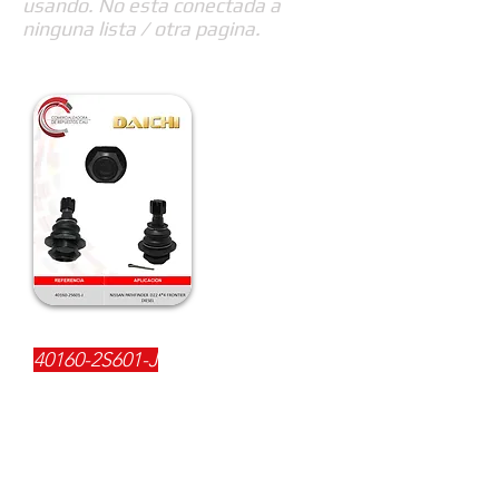
usando. No esta conectada a
ninguna lista / otra pagina.
REFERENCIA:
40160-2S601-J
DESCRIPCIÓN:
$