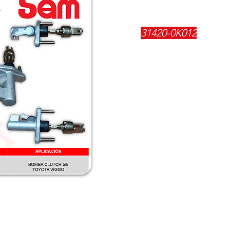
REFERENCIA:
31420-0K012
DESCRIPCIÓN:
$
123100