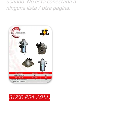
usando. No esta conectada a
ninguna lista / otra pagina.
REFERENCIA:
31200-R5A-A01JJ
DESCRIPCIÓN:
$