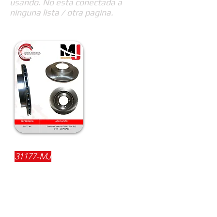
usando. No esta conectada a
ninguna lista / otra pagina.
REFERENCIA:
31177-MJ
DESCRIPCIÓN:
$