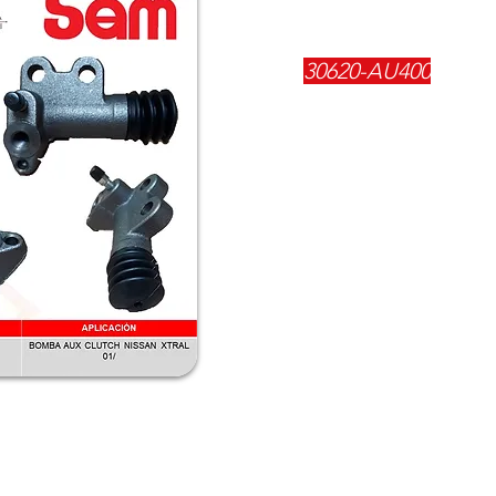
REFERENCIA:
30620-AU400
DESCRIPCIÓN:
$
41900