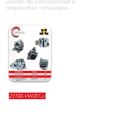
usando. No esta conectada a
ninguna lista / otra pagina.
REFERENCIA:
23100-VW201JJ
DESCRIPCIÓN:
$