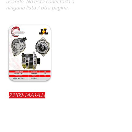
usando. No esta conectada a
ninguna lista / otra pagina.
REFERENCIA:
23100-1AA1AJJ
DESCRIPCIÓN:
$