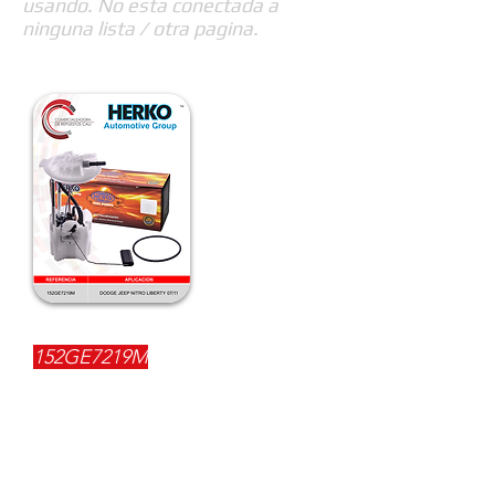
usando. No esta conectada a
ninguna lista / otra pagina.
REFERENCIA:
152GE7219M
DESCRIPCIÓN:
$