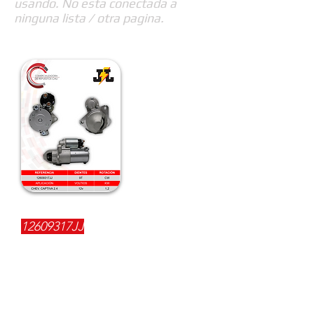
usando. No esta conectada a
ninguna lista / otra pagina.
REFERENCIA:
12609317JJ
DESCRIPCIÓN:
$