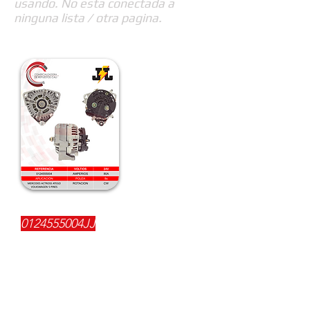
usando. No esta conectada a
ninguna lista / otra pagina.
REFERENCIA:
0124555004JJ
DESCRIPCIÓN:
$